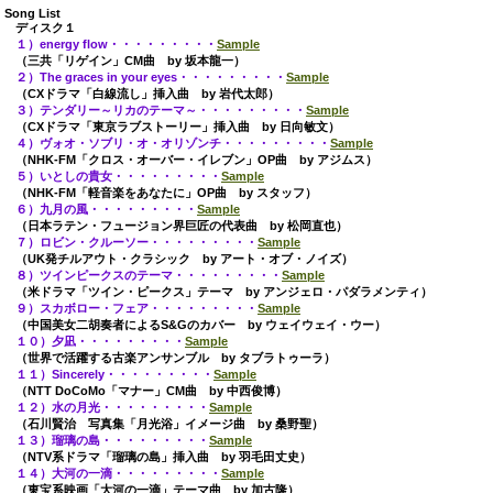
Song List
ディスク１
１）energy flow・・・・・・・・・
Sample
（三共「リゲイン」CM曲 by 坂本龍一）
２）The graces in your eyes・・・・・・・・・
Sample
（CXドラマ「白線流し」挿入曲 by 岩代太郎）
３）テンダリー～リカのテーマ～・・・・・・・・・
Sample
（CXドラマ「東京ラブストーリー」挿入曲 by 日向敏文）
４）ヴォオ・ソブリ・オ・オリゾンチ・・・・・・・・・
Sample
（NHK-FM「クロス・オーバー・イレブン」OP曲 by アジムス）
５）いとしの貴女・・・・・・・・・
Sample
（NHK-FM「軽音楽をあなたに」OP曲 by スタッフ）
６）九月の風・・・・・・・・・
Sample
（日本ラテン・フュージョン界巨匠の代表曲 by 松岡直也）
７）ロビン・クルーソー・・・・・・・・・
Sample
（UK発チルアウト・クラシック by アート・オブ・ノイズ）
８）ツインピークスのテーマ・・・・・・・・・
Sample
（米ドラマ「ツイン・ピークス」テーマ by アンジェロ・パダラメンティ）
９）スカボロー・フェア・・・・・・・・・
Sample
（中国美女二胡奏者によるS&Gのカバー by ウェイウェイ・ウー）
１０）夕凪・・・・・・・・・
Sample
（世界で活躍する古楽アンサンブル by タブラトゥーラ）
１１）Sincerely・・・・・・・・・
Sample
（NTT DoCoMo「マナー」CM曲 by 中西俊博）
１２）水の月光・・・・・・・・・
Sample
（石川賢治 写真集「月光浴」イメージ曲 by 桑野聖）
１３）瑠璃の島・・・・・・・・・
Sample
（NTV系ドラマ「瑠璃の島」挿入曲 by 羽毛田丈史）
１４）大河の一滴・・・・・・・・・
Sample
（東宝系映画「大河の一滴」テーマ曲 by 加古隆）