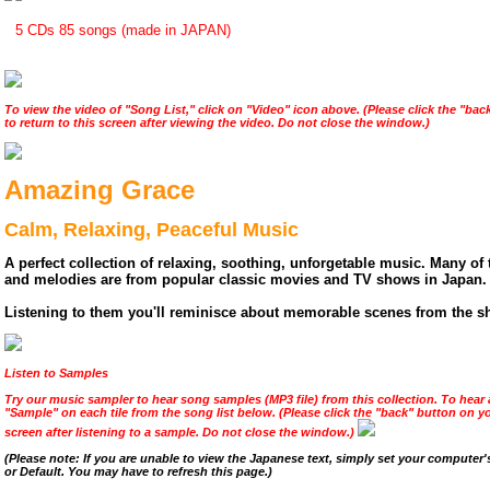
5 CDs 85 songs (made in JAPAN)
To view the video of "Song List," click on "Video" icon above. (Please click the "ba
to return to this screen after viewing the video. Do not close the window.)
Amazing Grace
Calm, Relaxing, Peaceful Music
A perfect collection of relaxing, soothing, unforgetable music. Many of
and melodies are from popular classic movies and TV shows in Japan.
Listening to them you'll reminisce about memorable scenes from the sh
Listen to Samples
Try our music sampler to hear song samples (MP3 file) from this collection. To hear
"Sample" on each tile from the song list below. (Please click the "back" button on yo
screen after listening to a sample. Do not close the window.)
(Please note: If you are unable to view the Japanese text, simply set your computer
or Default. You may have to refresh this page.)