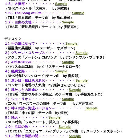
１５）大黄河・・・・・・・・・
Sample
（NHKスペシャル「大黄河」 by 宗次郎）
１６）The Song of Life・・・・・・・・・
Sample
（TBS「世界遺産」テーマ曲 by 鳥山雄司）
１７）自由の大地・・・・・・・・・
Sample
（TBS系「新世界紀行」テーマ曲 by 服部克久）
ディスク２
１）千の風になって・・・・・・・・・
Sample
（話題曲の英語版 by スーザン・オズボーン）
２）グリーン・スリーヴス・・・・・・・・・
Sample
（アクラス「ノーシン」CMソング by アンサンブル・プラネタ）
３）AMOROSSO・・・・・・・・・
Sample
（ハウス食品CM曲 by クリスティーナ＆ローラ）
４）絲綢之路・・・・・・・・・
Sample
（NHK特集｢シルクロード｣テーマ曲 by 喜多郎）
５）遠い日・風はあおあお・・・・・・・・・
Sample
（コンサート定番の人気曲 by 姫神せんせいしょん）
６）風たちとの出逢い・・・・・・・・・
Sample
（TBS系「世界ウルルン滞在記」のテーマ曲 by 手使海ユトロ）
７）シャ・リオン・・・・・・・・・
Sample
（CX系「ワーズワースの冒険」テーマ曲 by 河井英里）
８）神々の詩～海流バージョン～・・・・・・・・・
Sample
（TBS系「神々の詩」テーマ曲 by 姫神）
９）飛天・・・・・・・・・
Sample
（NHK特集「シルクロード」挿入曲 by 喜多郎）
１０）浜辺の歌・・・・・・・・・
Sample
（TOYOTA「エスティマ・ハイブリッド」CM曲 by スーザン・オズボーン）
１１）冷静と情熱の間・・・・・・・・・
Sample