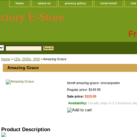
home
about us
privacy policy
send email
sit
ctory E-Store
Fr
Home
>
CDs, DVDs, VHS
> Amazing Grace
Amazing Grace
Item#
amazing-grace--envoeqowbn
Regular price: $149.95
Sale price:
$119.95
Availability:
Usually ships in 2-3 business da
Product Description