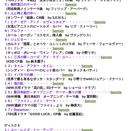
５）植村直己のテーマ・・・・・・・・・
Sample
（同名映画メインテーマ曲 by フィリップ・アーバーグ）
６）人と時と風の中へ・・・・・・・・・
Sample
（オンワード「組曲」CM曲 by S.E.N.S.）
７）ヒア・ゼア・アンド・エヴォリホエア・・・・・・・・・
Sample
（女流ピアニストのビートルズ・カバー by リズ・ストーリー）
８）アルファ・・・・・・・・・
Sample
（カール・せーガン「コスモス」挿入曲 by ヴァンゲリス）
９）ジュピター・・・・・・・・・
Sample
（ホルスト「惑星」とオペラ・ユニットのコラボ by アミーチ・フォーエヴァー）
１０）クレア・・・・・・・・・
Sample
（サッポロ・ポレール・ワイン「クレア」CM曲 by 小野リサ）
１１）三月の雨～コーズ・アイ・ラブ・ユー～・・・・・・・・・
Sample
（KDD CF曲 by 鈴木重子）
１２）タイム・アフター・タイム・・・・・・・・・
Sample
（シンディー・ローバーのヒット曲カバー by タック＆パティ）
１３）イパネマの娘・・・・・・・・・
Sample
（世界で最も有名なポッサ・スタンダード by 小野リサwithジョアン・ドナート）
１４）花の乱・・・・・・・・・
Sample
（NHK大河ドラマ「花の乱」EDテーマ by ショーロ・クラブ）
１５）新日本紀行～オープニング・テーマ～祭りの笛・・・・・・・・・
Sample
（NHK特集 新日本紀行 オープニング・テーマ曲 by 冨田勲）
１６）「ファイト」メイン・テーマ・・・・・・・・・
Sample
（NHK連続ドラマ小説「ファイト」より by 榊原大）
１７）Departure・・・・・・・・・
Sample
（TBS系ドラマ「GOOD LUCK」OP曲 by 佐藤直紀）
ディスク５
１）ユー・レイズ・ミー・アップ・・・・・・・・・
Sample