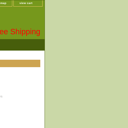
e map
view cart
ee Shipping
ys