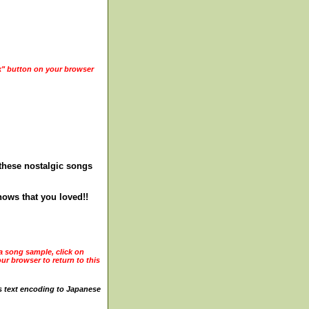
ck" button on your browser
 these nostalgic songs
ows that you loved!!
 a song sample, click on
ur browser to return to this
's text encoding to Japanese