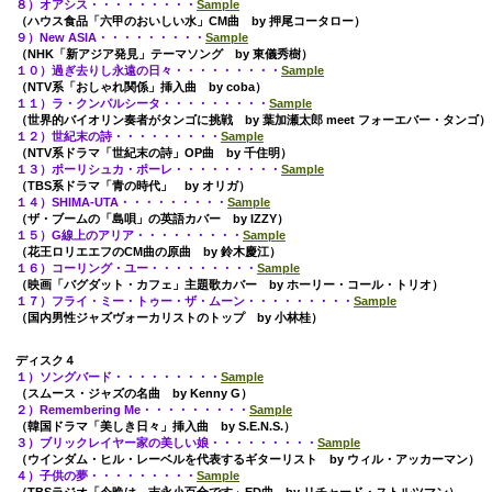
８）オアシス・・・・・・・・・
Sample
（ハウス食品「六甲のおいしい水」CM曲 by 押尾コータロー）
９）New ASIA・・・・・・・・・
Sample
（NHK「新アジア発見」テーマソング by 東儀秀樹）
１０）過ぎ去りし永遠の日々・・・・・・・・・
Sample
（NTV系「おしゃれ関係」挿入曲 by coba）
１１）ラ・クンパルシータ・・・・・・・・・
Sample
（世界的バイオリン奏者がタンゴに挑戦 by 葉加瀬太郎 meet フォーエバー・タンゴ）
１２）世紀末の詩・・・・・・・・・
Sample
（NTV系ドラマ「世紀末の詩」OP曲 by 千住明）
１３）ポーリシュカ・ポーレ・・・・・・・・・
Sample
（TBS系ドラマ「青の時代」 by オリガ）
１４）SHIMA-UTA・・・・・・・・・
Sample
（ザ・ブームの「島唄」の英語カバー by IZZY）
１５）G線上のアリア・・・・・・・・・
Sample
（花王ロリエエフのCM曲の原曲 by 鈴木慶江）
１６）コーリング・ユー・・・・・・・・・
Sample
（映画「バグダット・カフェ」主題歌カバー by ホーリー・コール・トリオ）
１７）フライ・ミー・トゥー・ザ・ムーン・・・・・・・・・
Sample
（国内男性ジャズヴォーカリストのトップ by 小林桂）
ディスク４
１）ソングバード・・・・・・・・・
Sample
（スムース・ジャズの名曲 by Kenny G）
２）Remembering Me・・・・・・・・・
Sample
（韓国ドラマ「美しき日々」挿入曲 by S.E.N.S.）
３）ブリックレイヤー家の美しい娘・・・・・・・・・
Sample
（ウインダム・ヒル・レーベルを代表するギターリスト by ウィル・アッカーマン）
４）子供の夢・・・・・・・・・
Sample
（TBSラジオ「今晩は 吉永小百合です」ED曲 by リチャード・ストルツマン）