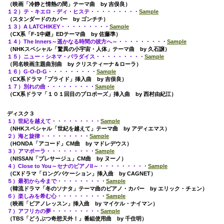
（映画「冷静と情熱の間」テーマ曲 by 吉俣良）
１２）テ・キエロ・ディ・ヒステ・・・・・・・・・
Sample
（スタンダードのカバー by ゴンチチ）
１３）A LATCHIKEY・・・・・・・・・
Sample
（CX系「F-1中継」EDテーマ曲 by 佐藤準）
１４）The Inners～遥かなる時間の彼方へ～・・・・・・・・・
Sample
（NHKスペシャル「驚異の小宇宙・人体」テーマ曲 by 久石譲）
１５）ニュー・シネマ・パラダイス・・・・・・・・・
Sample
（同名映画主題曲別曲 by クリスティーナ＆ローラ）
１６）G-O-D-G・・・・・・・・・
Sample
（CX系ドラマ「プライド」挿入曲 by 吉俣良）
１７）別れの曲・・・・・・・・・
Sample
（CX系ドラマ「１０１回目のプロポーズ」挿入曲 by 西村由紀江）
ディスク３
１）世紀を越えて・・・・・・・・・
Sample
（NHKスペシャル「世紀を越えて」テーマ曲 by アディエマス）
２）海と旋律・・・・・・・・・
Sample
（HONDA「アコード」CM曲 by マドレデウス）
３）アマポーラ・・・・・・・・・
Sample
（NISSAN「プレサージュ」CM曲 by ヌーノ）
４）Close to You～セナのピアノII～・・・・・・・・・
Sample
（CXドラマ「ロングバケーション」挿入曲 by CAGNET）
５）最初から今まで・・・・・・・・・
Sample
（韓流ドラマ「冬のソナタ」テーマ曲のピアノ・カバー by エリック・チェン）
６）楽しみを希む心・・・・・・・・・
Sample
（映画「ピアノレッスン」挿入曲 by マイケル・ナイマン）
７）アフリカの夢・・・・・・・・・
Sample
（TBS「どうぶつ奇想天外！」番組使用曲 by 千住明）