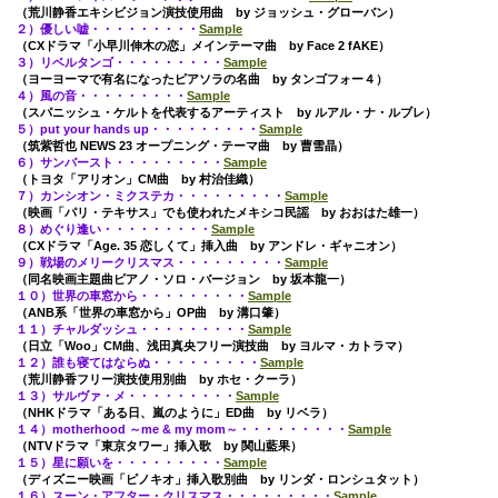
（荒川静香エキシビジョン演技使用曲 by ジョッシュ・グローバン）
２）優しい嘘・・・・・・・・・
Sample
（CXドラマ「小早川伸木の恋」メインテーマ曲 by Face 2 fAKE）
３）リベルタンゴ・・・・・・・・・
Sample
（ヨーヨーマで有名になったピアソラの名曲 by タンゴフォー４）
４）風の音・・・・・・・・・
Sample
（スパニッシュ・ケルトを代表するアーティスト by ルアル・ナ・ルブレ）
５）put your hands up・・・・・・・・・
Sample
（筑紫哲也 NEWS 23 オープニング・テーマ曲 by 曹雪晶）
６）サンバースト・・・・・・・・・
Sample
（トヨタ「アリオン」CM曲 by 村治佳織）
７）カンシオン・ミクステカ・・・・・・・・・
Sample
（映画「パリ・テキサス」でも使われたメキシコ民謡 by おおはた雄一）
８）めぐり逢い・・・・・・・・・
Sample
（CXドラマ「Age. 35 恋しくて」挿入曲 by アンドレ・ギャニオン）
９）戦場のメリークリスマス・・・・・・・・・
Sample
（同名映画主題曲ピアノ・ソロ・バージョン by 坂本龍一）
１０）世界の車窓から・・・・・・・・・
Sample
（ANB系「世界の車窓から」OP曲 by 溝口肇）
１１）チャルダッシュ・・・・・・・・・
Sample
（日立「Woo」CM曲、浅田真央フリー演技曲 by ヨルマ・カトラマ）
１２）誰も寝てはならぬ・・・・・・・・・
Sample
（荒川静香フリー演技使用別曲 by ホセ・クーラ）
１３）サルヴァ・メ・・・・・・・・・
Sample
（NHKドラマ「ある日、嵐のように」ED曲 by リベラ）
１４）motherhood ～me & my mom～・・・・・・・・・
Sample
（NTVドラマ「東京タワー」挿入歌 by 関山藍果）
１５）星に願いを・・・・・・・・・
Sample
（ディズニー映画「ピノキオ」挿入歌別曲 by リンダ・ロンシュタット）
１６）スーン・アフター・クリスマス・・・・・・・・・
Sample